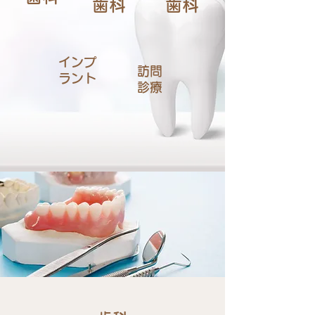
歯科
歯科
インプ
訪問
ラント
診療